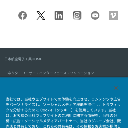
日本航空電子工業HOME
コネクタ
ユーザー・インターフェース・ソリューション
モーションセンス＆コントロール
アンテナ
コネクタとは
当社では、当社ウェブサイトでの体験を向上させ、コンテンツや広告
会社情報
サステナビリティ
IR情報
採用情報
会社情報新着一覧
をパーソナライズし、ソーシャルメディア機能を提供し、トラフィッ
製品情報新着一覧
サイトマップ
お問い合わせ
クを分析するために Cookie（クッキー）を使用しています。当社
は、お客様の当社ウェブサイトのご利用に関する情報を、当社の分
析・広告・ソーシャルメディアパートナー、当社のグループ会社、販
売店と共有しており、これらの共有先は、その情報をお客様が提供し