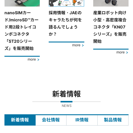
nanoSIMカー
採用情報・JAEの
産業ロボット向け
ド/microSD™カー
キャラたちが何を
小型・高密度複合
ド用2段トレイコ
語るんでしょう
コネクタ「KN07
ンボコネクタ
か？
シリーズ」を販売
「ST20シリー
開始
more
ズ」を販売開始
more
more
新着情報
NEWS
新着情報
会社情報
IR情報
製品情報