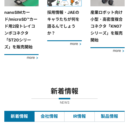
nanoSIMカー
採用情報・JAEの
産業ロボット向け
ド/microSD™カー
キャラたちが何を
小型・高密度複合
ド用2段トレイコ
語るんでしょう
コネクタ「KN07
ンボコネクタ
か？
シリーズ」を販売
「ST20シリー
開始
more
ズ」を販売開始
more
more
新着情報
NEWS
新着情報
会社情報
IR情報
製品情報