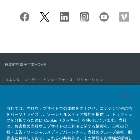
日本航空電子工業HOME
コネクタ
ユーザー・インターフェース・ソリューション
モーションセンス＆コントロール
アンテナ
コネクタとは
当社では、当社ウェブサイトでの体験を向上させ、コンテンツや広告
会社情報
サステナビリティ
IR情報
採用情報
会社情報新着一覧
をパーソナライズし、ソーシャルメディア機能を提供し、トラフィッ
製品情報新着一覧
サイトマップ
お問い合わせ
クを分析するために Cookie（クッキー）を使用しています。当社
は、お客様の当社ウェブサイトのご利用に関する情報を、当社の分
析・広告・ソーシャルメディアパートナー、当社のグループ会社、販
売店と共有しており、これらの共有先は、その情報をお客様が提供し