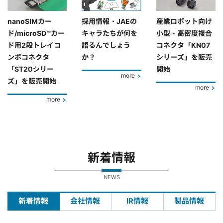
nanoSIMカー
採用情報・JAEの
産業ロボット向け
ド/microSD™カー
キャラたちが何を
小型・高密度複合
ド用2段トレイコ
語るんでしょう
コネクタ「KN07
ンボコネクタ
か？
シリーズ」を販売
「ST20シリー
開始
more
ズ」を販売開始
more
more
新着情報
NEWS
新着情報
会社情報
IR情報
製品情報