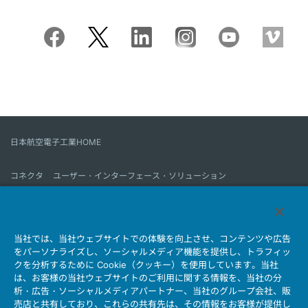
日本航空電子工業HOME
コネクタ
ユーザー・インターフェース・ソリューション
モーションセンス＆コントロール
アンテナ
コネクタとは
当社では、当社ウェブサイトでの体験を向上させ、コンテンツや広告
会社情報
サステナビリティ
IR情報
採用情報
会社情報新着一覧
をパーソナライズし、ソーシャルメディア機能を提供し、トラフィッ
製品情報新着一覧
サイトマップ
お問い合わせ
クを分析するために Cookie（クッキー）を使用しています。当社
は、お客様の当社ウェブサイトのご利用に関する情報を、当社の分
析・広告・ソーシャルメディアパートナー、当社のグループ会社、販
売店と共有しており、これらの共有先は、その情報をお客様が提供し