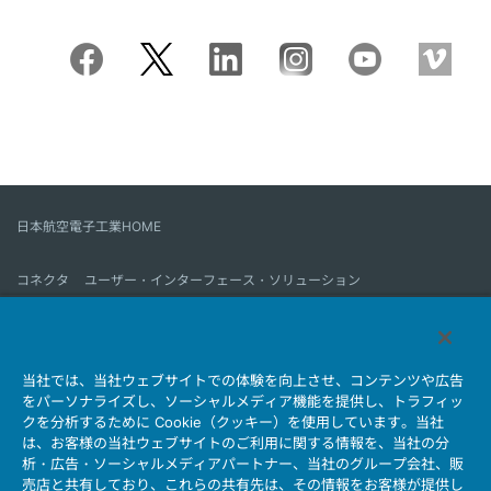
日本航空電子工業HOME
コネクタ
ユーザー・インターフェース・ソリューション
モーションセンス＆コントロール
アンテナ
コネクタとは
当社では、当社ウェブサイトでの体験を向上させ、コンテンツや広告
会社情報
サステナビリティ
IR情報
採用情報
会社情報新着一覧
をパーソナライズし、ソーシャルメディア機能を提供し、トラフィッ
製品情報新着一覧
サイトマップ
お問い合わせ
クを分析するために Cookie（クッキー）を使用しています。当社
は、お客様の当社ウェブサイトのご利用に関する情報を、当社の分
析・広告・ソーシャルメディアパートナー、当社のグループ会社、販
売店と共有しており、これらの共有先は、その情報をお客様が提供し