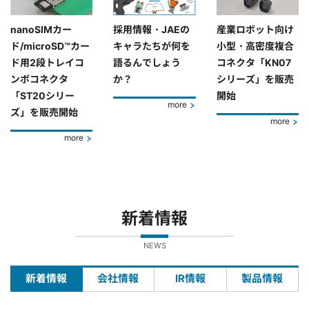
nanoSIMカー
採用情報・JAEの
産業ロボット向け
ド/microSD™カー
キャラたちが何を
小型・高密度複合
ド用2段トレイコ
語るんでしょう
コネクタ「KN07
ンボコネクタ
か？
シリーズ」を販売
「ST20シリー
開始
more
ズ」を販売開始
more
more
新着情報
NEWS
新着情報
会社情報
IR情報
製品情報