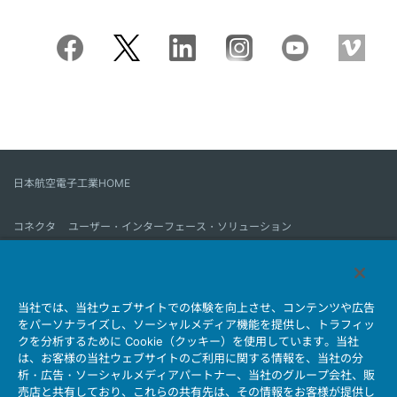
日本航空電子工業HOME
コネクタ
ユーザー・インターフェース・ソリューション
モーションセンス＆コントロール
アンテナ
コネクタとは
当社では、当社ウェブサイトでの体験を向上させ、コンテンツや広告
会社情報
サステナビリティ
IR情報
採用情報
会社情報新着一覧
をパーソナライズし、ソーシャルメディア機能を提供し、トラフィッ
製品情報新着一覧
サイトマップ
お問い合わせ
クを分析するために Cookie（クッキー）を使用しています。当社
は、お客様の当社ウェブサイトのご利用に関する情報を、当社の分
析・広告・ソーシャルメディアパートナー、当社のグループ会社、販
売店と共有しており、これらの共有先は、その情報をお客様が提供し