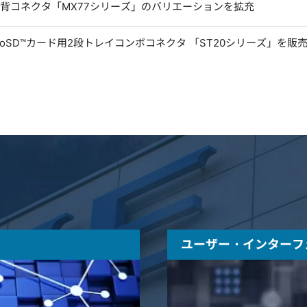
低背コネクタ「MX77シリーズ」のバリエーションを拡充
microSD™カード用2段トレイコンボコネクタ 「ST20シリーズ」を販
ユーザー・インターフ