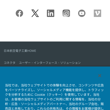
日本航空電子工業HOME
コネクタ
ユーザー・インターフェース・ソリューション
モーションセンス＆コントロール
アンテナ
コネクタとは
当社では、当社ウェブサイトでの体験を向上させ、コンテンツや広告
会社情報
サステナビリティ
IR情報
採用情報
会社情報新着一覧
をパーソナライズし、ソーシャルメディア機能を提供し、トラフィッ
製品情報新着一覧
サイトマップ
お問い合わせ
クを分析するために Cookie（クッキー）を使用しています。当社
は、お客様の当社ウェブサイトのご利用に関する情報を、当社の分
析・広告・ソーシャルメディアパートナー、当社のグループ会社、販
売店と共有しており、これらの共有先は、その情報をお客様が提供し