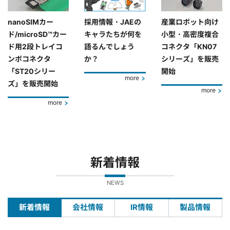
nanoSIMカー
採用情報・JAEの
産業ロボット向け
ド/microSD™カー
キャラたちが何を
小型・高密度複合
ド用2段トレイコ
語るんでしょう
コネクタ「KN07
ンボコネクタ
か？
シリーズ」を販売
「ST20シリー
開始
more
ズ」を販売開始
more
more
新着情報
NEWS
新着情報
会社情報
IR情報
製品情報