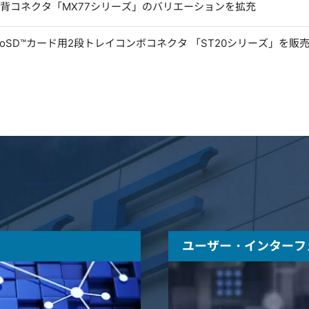
低背コネクタ「MX77シリーズ」のバリエーションを拡充
microSD™カード用2段トレイコンボコネクタ 「ST20シリーズ」を販
ユーザー・インターフ