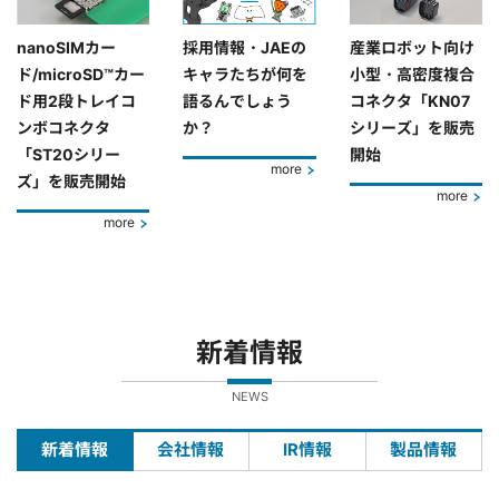
nanoSIMカー
採用情報・JAEの
産業ロボット向け
ド/microSD™カー
キャラたちが何を
小型・高密度複合
ド用2段トレイコ
語るんでしょう
コネクタ「KN07
ンボコネクタ
か？
シリーズ」を販売
「ST20シリー
開始
more
ズ」を販売開始
more
more
新着情報
NEWS
新着情報
会社情報
IR情報
製品情報