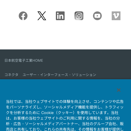
日本航空電子工業HOME
コネクタ
ユーザー・インターフェース・ソリューション
モーションセンス＆コントロール
アンテナ
コネクタとは
当社では、当社ウェブサイトでの体験を向上させ、コンテンツや広告
会社情報
サステナビリティ
IR情報
採用情報
会社情報新着一覧
をパーソナライズし、ソーシャルメディア機能を提供し、トラフィッ
製品情報新着一覧
サイトマップ
お問い合わせ
クを分析するために Cookie（クッキー）を使用しています。当社
は、お客様の当社ウェブサイトのご利用に関する情報を、当社の分
析・広告・ソーシャルメディアパートナー、当社のグループ会社、販
売店と共有しており、これらの共有先は、その情報をお客様が提供し