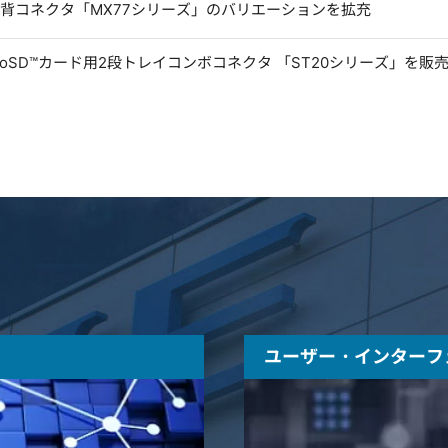
低背コネクタ「MX77シリーズ」のバリエーションを拡充
microSD™カード用2段トレイコンボコネクタ 「ST20シリーズ」を販
ユーザー・インターフ