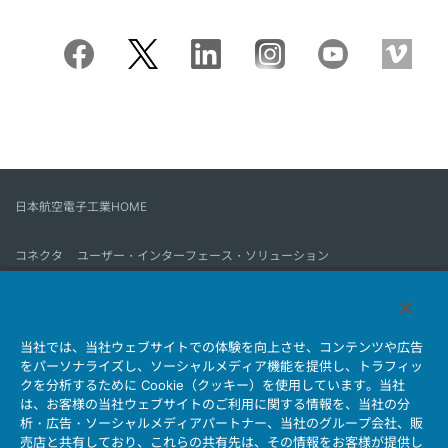
日本航空電子工業HOME
コネクタ
ユーザー・インターフェース・ソリューション
モーションセンス＆コントロール
アンテナ
コネクタとは
当社では、当社ウェブサイトでの体験を向上させ、コンテンツや広告
会社情報
サステナビリティ
IR情報
採用情報
会社情報新着一覧
をパーソナライズし、ソーシャルメディア機能を提供し、トラフィッ
製品情報新着一覧
サイトマップ
お問い合わせ
クを分析するために Cookie（クッキー）を使用しています。当社
は、お客様の当社ウェブサイトのご利用に関する情報を、当社の分
析・広告・ソーシャルメディアパートナー、当社のグループ会社、販
売店と共有しており、これらの共有先は、その情報をお客様が提供し