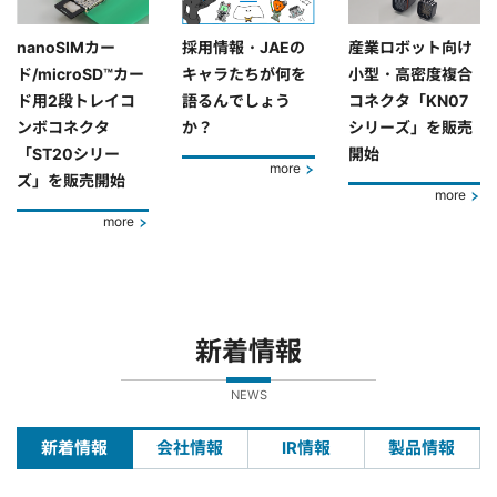
nanoSIMカー
採用情報・JAEの
産業ロボット向け
ド/microSD™カー
キャラたちが何を
小型・高密度複合
ド用2段トレイコ
語るんでしょう
コネクタ「KN07
ンボコネクタ
か？
シリーズ」を販売
「ST20シリー
開始
more
ズ」を販売開始
more
more
新着情報
NEWS
新着情報
会社情報
IR情報
製品情報