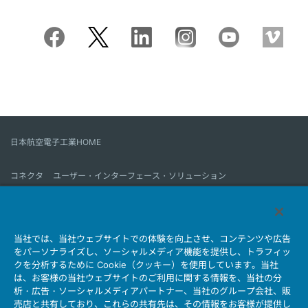
日本航空電子工業HOME
コネクタ
ユーザー・インターフェース・ソリューション
モーションセンス＆コントロール
アンテナ
コネクタとは
当社では、当社ウェブサイトでの体験を向上させ、コンテンツや広告
会社情報
サステナビリティ
IR情報
採用情報
会社情報新着一覧
をパーソナライズし、ソーシャルメディア機能を提供し、トラフィッ
製品情報新着一覧
サイトマップ
お問い合わせ
クを分析するために Cookie（クッキー）を使用しています。当社
は、お客様の当社ウェブサイトのご利用に関する情報を、当社の分
析・広告・ソーシャルメディアパートナー、当社のグループ会社、販
売店と共有しており、これらの共有先は、その情報をお客様が提供し