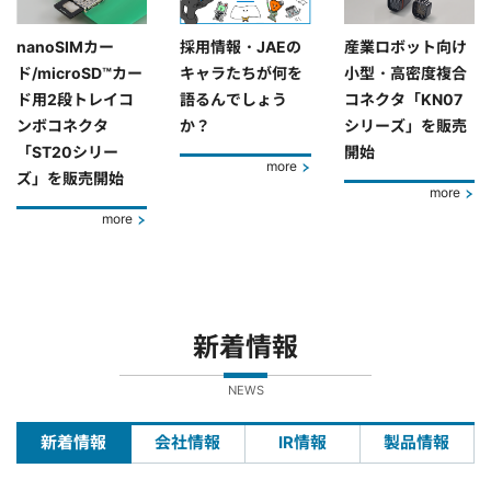
nanoSIMカー
採用情報・JAEの
産業ロボット向け
ド/microSD™カー
キャラたちが何を
小型・高密度複合
ド用2段トレイコ
語るんでしょう
コネクタ「KN07
ンボコネクタ
か？
シリーズ」を販売
「ST20シリー
開始
more
ズ」を販売開始
more
more
新着情報
NEWS
新着情報
会社情報
IR情報
製品情報