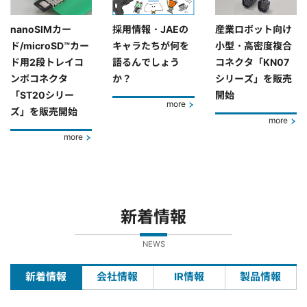
nanoSIMカー
採用情報・JAEの
産業ロボット向け
ド/microSD™カー
キャラたちが何を
小型・高密度複合
ド用2段トレイコ
語るんでしょう
コネクタ「KN07
ンボコネクタ
か？
シリーズ」を販売
「ST20シリー
開始
more
ズ」を販売開始
more
more
新着情報
NEWS
新着情報
会社情報
IR情報
製品情報