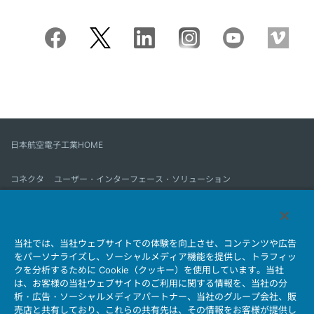
日本航空電子工業HOME
コネクタ
ユーザー・インターフェース・ソリューション
モーションセンス＆コントロール
アンテナ
コネクタとは
当社では、当社ウェブサイトでの体験を向上させ、コンテンツや広告
会社情報
サステナビリティ
IR情報
採用情報
会社情報新着一覧
をパーソナライズし、ソーシャルメディア機能を提供し、トラフィッ
製品情報新着一覧
サイトマップ
お問い合わせ
クを分析するために Cookie（クッキー）を使用しています。当社
は、お客様の当社ウェブサイトのご利用に関する情報を、当社の分
析・広告・ソーシャルメディアパートナー、当社のグループ会社、販
売店と共有しており、これらの共有先は、その情報をお客様が提供し