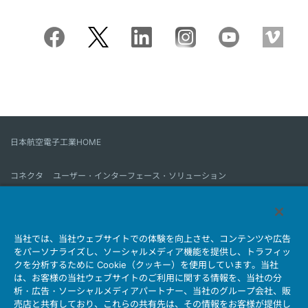
日本航空電子工業HOME
コネクタ
ユーザー・インターフェース・ソリューション
モーションセンス＆コントロール
アンテナ
コネクタとは
当社では、当社ウェブサイトでの体験を向上させ、コンテンツや広告
会社情報
サステナビリティ
IR情報
採用情報
会社情報新着一覧
をパーソナライズし、ソーシャルメディア機能を提供し、トラフィッ
製品情報新着一覧
サイトマップ
お問い合わせ
クを分析するために Cookie（クッキー）を使用しています。当社
は、お客様の当社ウェブサイトのご利用に関する情報を、当社の分
析・広告・ソーシャルメディアパートナー、当社のグループ会社、販
売店と共有しており、これらの共有先は、その情報をお客様が提供し