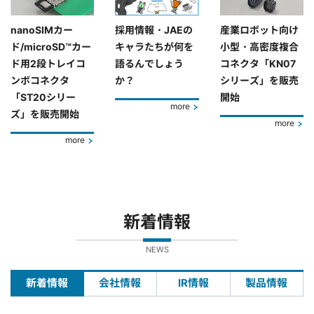
nanoSIMカー
採用情報・JAEの
産業ロボット向け
ド/microSD™カー
キャラたちが何を
小型・高密度複合
ド用2段トレイコ
語るんでしょう
コネクタ「KN07
ンボコネクタ
か？
シリーズ」を販売
「ST20シリー
開始
more
ズ」を販売開始
more
more
新着情報
NEWS
新着情報
会社情報
IR情報
製品情報