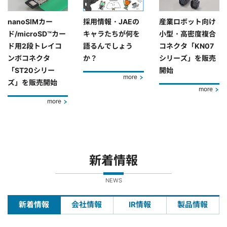
nanoSIMカー
採用情報・JAEの
産業ロボット向け
ド/microSD™カー
キャラたちが何を
小型・高密度複合
ド用2段トレイコ
語るんでしょう
コネクタ「KN07
ンボコネクタ
か？
シリーズ」を販売
「ST20シリー
開始
more
ズ」を販売開始
more
more
新着情報
NEWS
新着情報
会社情報
IR情報
製品情報