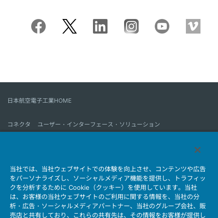
日本航空電子工業HOME
コネクタ
ユーザー・インターフェース・ソリューション
モーションセンス＆コントロール
アンテナ
コネクタとは
当社では、当社ウェブサイトでの体験を向上させ、コンテンツや広告
会社情報
サステナビリティ
IR情報
採用情報
会社情報新着一覧
をパーソナライズし、ソーシャルメディア機能を提供し、トラフィッ
製品情報新着一覧
サイトマップ
お問い合わせ
クを分析するために Cookie（クッキー）を使用しています。当社
は、お客様の当社ウェブサイトのご利用に関する情報を、当社の分
析・広告・ソーシャルメディアパートナー、当社のグループ会社、販
売店と共有しており、これらの共有先は、その情報をお客様が提供し