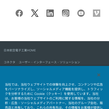
日本航空電子工業HOME
コネクタ
ユーザー・インターフェース・ソリューション
モーションセンス＆コントロール
アンテナ
コネクタとは
当社では、当社ウェブサイトでの体験を向上させ、コンテンツや広告
会社情報
サステナビリティ
IR情報
採用情報
会社情報新着一覧
をパーソナライズし、ソーシャルメディア機能を提供し、トラフィッ
製品情報新着一覧
サイトマップ
お問い合わせ
クを分析するために Cookie（クッキー）を使用しています。当社
は、お客様の当社ウェブサイトのご利用に関する情報を、当社の分
析・広告・ソーシャルメディアパートナー、当社のグループ会社、販
売店と共有しており、これらの共有先は、その情報をお客様が提供し