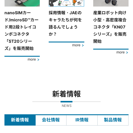
nanoSIMカー
採用情報・JAEの
産業ロボット向け
ド/microSD™カー
キャラたちが何を
小型・高密度複合
ド用2段トレイコ
語るんでしょう
コネクタ「KN07
ンボコネクタ
か？
シリーズ」を販売
「ST20シリー
開始
more
ズ」を販売開始
more
more
新着情報
NEWS
新着情報
会社情報
IR情報
製品情報