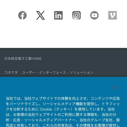
日本航空電子工業HOME
コネクタ
ユーザー・インターフェース・ソリューション
モーションセンス＆コントロール
アンテナ
コネクタとは
当社では、当社ウェブサイトでの体験を向上させ、コンテンツや広告
会社情報
サステナビリティ
IR情報
採用情報
会社情報新着一覧
をパーソナライズし、ソーシャルメディア機能を提供し、トラフィッ
製品情報新着一覧
サイトマップ
お問い合わせ
クを分析するために Cookie（クッキー）を使用しています。当社
は、お客様の当社ウェブサイトのご利用に関する情報を、当社の分
析・広告・ソーシャルメディアパートナー、当社のグループ会社、販
売店と共有しており、これらの共有先は、その情報をお客様が提供し