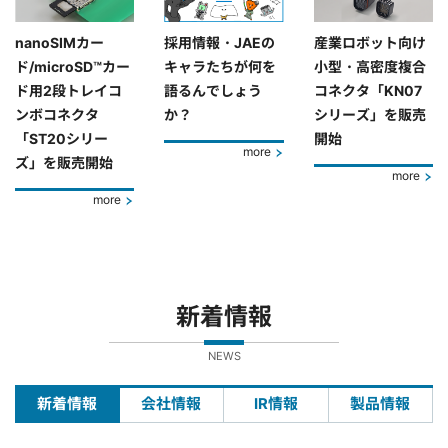
nanoSIMカー
採用情報・JAEの
産業ロボット向け
ド/microSD™カー
キャラたちが何を
小型・高密度複合
ド用2段トレイコ
語るんでしょう
コネクタ「KN07
ンボコネクタ
か？
シリーズ」を販売
「ST20シリー
開始
more
ズ」を販売開始
more
more
新着情報
NEWS
新着情報
会社情報
IR情報
製品情報