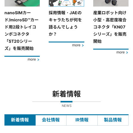
nanoSIMカー
採用情報・JAEの
産業ロボット向け
ド/microSD™カー
キャラたちが何を
小型・高密度複合
ド用2段トレイコ
語るんでしょう
コネクタ「KN07
ンボコネクタ
か？
シリーズ」を販売
「ST20シリー
開始
more
ズ」を販売開始
more
more
新着情報
NEWS
新着情報
会社情報
IR情報
製品情報