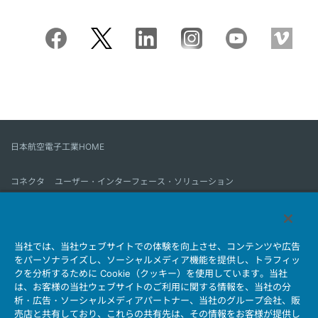
日本航空電子工業HOME
コネクタ
ユーザー・インターフェース・ソリューション
モーションセンス＆コントロール
アンテナ
コネクタとは
当社では、当社ウェブサイトでの体験を向上させ、コンテンツや広告
会社情報
サステナビリティ
IR情報
採用情報
会社情報新着一覧
をパーソナライズし、ソーシャルメディア機能を提供し、トラフィッ
製品情報新着一覧
サイトマップ
お問い合わせ
クを分析するために Cookie（クッキー）を使用しています。当社
は、お客様の当社ウェブサイトのご利用に関する情報を、当社の分
析・広告・ソーシャルメディアパートナー、当社のグループ会社、販
売店と共有しており、これらの共有先は、その情報をお客様が提供し