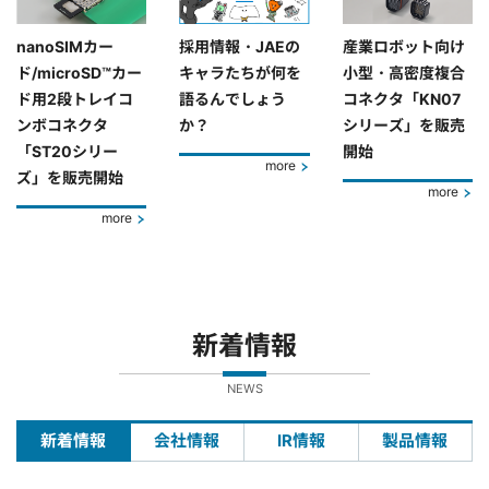
nanoSIMカー
採用情報・JAEの
産業ロボット向け
ド/microSD™カー
キャラたちが何を
小型・高密度複合
ド用2段トレイコ
語るんでしょう
コネクタ「KN07
ンボコネクタ
か？
シリーズ」を販売
「ST20シリー
開始
more
ズ」を販売開始
more
more
新着情報
NEWS
新着情報
会社情報
IR情報
製品情報