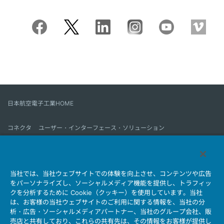
日本航空電子工業HOME
コネクタ
ユーザー・インターフェース・ソリューション
モーションセンス＆コントロール
アンテナ
コネクタとは
当社では、当社ウェブサイトでの体験を向上させ、コンテンツや広告
会社情報
サステナビリティ
IR情報
採用情報
会社情報新着一覧
をパーソナライズし、ソーシャルメディア機能を提供し、トラフィッ
製品情報新着一覧
サイトマップ
お問い合わせ
クを分析するために Cookie（クッキー）を使用しています。当社
は、お客様の当社ウェブサイトのご利用に関する情報を、当社の分
析・広告・ソーシャルメディアパートナー、当社のグループ会社、販
売店と共有しており、これらの共有先は、その情報をお客様が提供し