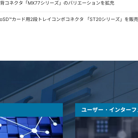
低背コネクタ「MX77シリーズ」のバリエーションを拡充
microSD™カード用2段トレイコンボコネクタ 「ST20シリーズ」を販
ユーザー・インターフ