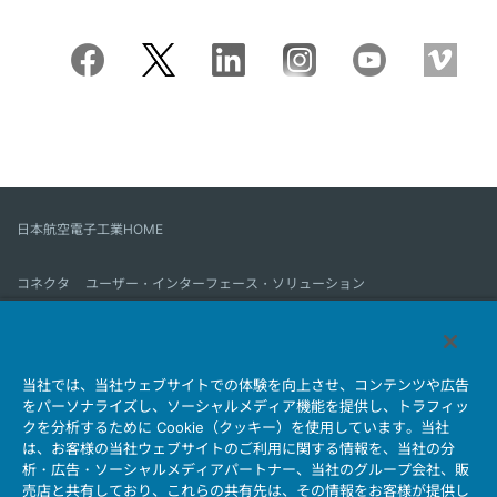
日本航空電子工業HOME
コネクタ
ユーザー・インターフェース・ソリューション
モーションセンス＆コントロール
アンテナ
コネクタとは
当社では、当社ウェブサイトでの体験を向上させ、コンテンツや広告
会社情報
サステナビリティ
IR情報
採用情報
会社情報新着一覧
をパーソナライズし、ソーシャルメディア機能を提供し、トラフィッ
製品情報新着一覧
サイトマップ
お問い合わせ
クを分析するために Cookie（クッキー）を使用しています。当社
は、お客様の当社ウェブサイトのご利用に関する情報を、当社の分
析・広告・ソーシャルメディアパートナー、当社のグループ会社、販
売店と共有しており、これらの共有先は、その情報をお客様が提供し