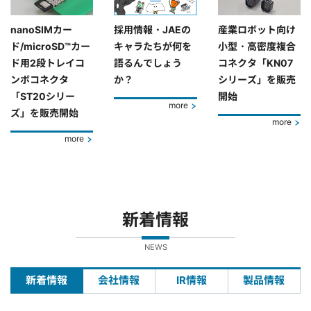
nanoSIMカー
採用情報・JAEの
産業ロボット向け
ド/microSD™カー
キャラたちが何を
小型・高密度複合
ド用2段トレイコ
語るんでしょう
コネクタ「KN07
ンボコネクタ
か？
シリーズ」を販売
「ST20シリー
開始
more
ズ」を販売開始
more
more
新着情報
NEWS
新着情報
会社情報
IR情報
製品情報