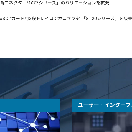
低背コネクタ「MX77シリーズ」のバリエーションを拡充
microSD™カード用2段トレイコンボコネクタ 「ST20シリーズ」を販
ユーザー・インターフ