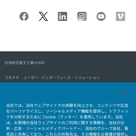
日本航空電子工業HOME
コネクタ
ユーザー・インターフェース・ソリューション
モーションセンス＆コントロール
アンテナ
コネクタとは
当社では、当社ウェブサイトでの体験を向上させ、コンテンツや広告
会社情報
サステナビリティ
IR情報
採用情報
会社情報新着一覧
をパーソナライズし、ソーシャルメディア機能を提供し、トラフィッ
製品情報新着一覧
サイトマップ
お問い合わせ
クを分析するために Cookie（クッキー）を使用しています。当社
は、お客様の当社ウェブサイトのご利用に関する情報を、当社の分
析・広告・ソーシャルメディアパートナー、当社のグループ会社、販
売店と共有しており、これらの共有先は、その情報をお客様が提供し