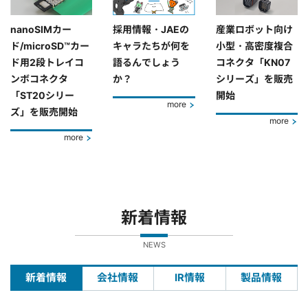
nanoSIMカー
採用情報・JAEの
産業ロボット向け
ド/microSD™カー
キャラたちが何を
小型・高密度複合
ド用2段トレイコ
語るんでしょう
コネクタ「KN07
ンボコネクタ
か？
シリーズ」を販売
「ST20シリー
開始
more
ズ」を販売開始
more
more
新着情報
NEWS
新着情報
会社情報
IR情報
製品情報