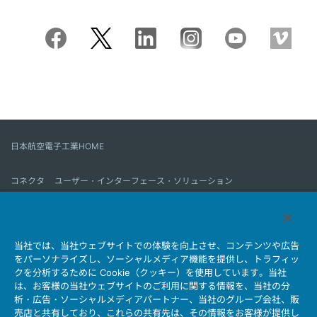
日本航空電子工業HOME
コネクタ
ユーザー・インターフェース・ソリューション
モーションセンス＆コントロール
アンテナ
コネクタとは
当社では、当社ウェブサイトでの体験を向上させ、コンテンツや広告
会社情報
サステナビリティ
IR情報
採用情報
会社情報新着一覧
をパーソナライズし、ソーシャルメディア機能を提供し、トラフィッ
製品情報新着一覧
サイトマップ
お問い合わせ
クを分析するために Cookie（クッキー）を使用しています。当社
は、お客様の当社ウェブサイトのご利用に関する情報を、当社の分
析・広告・ソーシャルメディアパートナー、当社のグループ会社、販
売店と共有しており、これらの共有先は、その情報をお客様が提供し