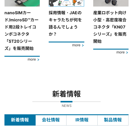
nanoSIMカー
採用情報・JAEの
産業ロボット向け
ド/microSD™カー
キャラたちが何を
小型・高密度複合
ド用2段トレイコ
語るんでしょう
コネクタ「KN07
ンボコネクタ
か？
シリーズ」を販売
「ST20シリー
開始
more
ズ」を販売開始
more
more
新着情報
NEWS
新着情報
会社情報
IR情報
製品情報