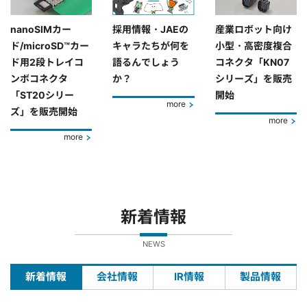
nanoSIMカー
採用情報・JAEの
産業ロボット向け
ド/microSD™カー
キャラたちが何を
小型・高密度複合
ド用2段トレイコ
語るんでしょう
コネクタ「KN07
ンボコネクタ
か？
シリーズ」を販売
「ST20シリー
開始
more
ズ」を販売開始
more
more
新着情報
NEWS
新着情報
会社情報
IR情報
製品情報