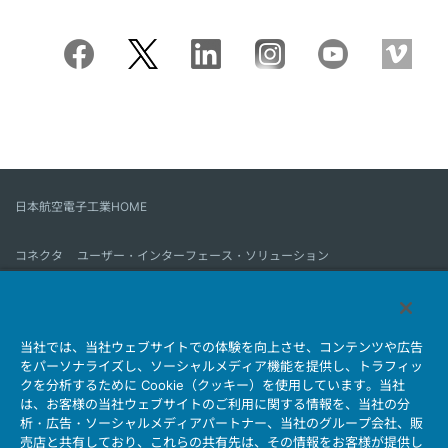
日本航空電子工業HOME
コネクタ
ユーザー・インターフェース・ソリューション
モーションセンス＆コントロール
アンテナ
コネクタとは
当社では、当社ウェブサイトでの体験を向上させ、コンテンツや広告
会社情報
サステナビリティ
IR情報
採用情報
会社情報新着一覧
をパーソナライズし、ソーシャルメディア機能を提供し、トラフィッ
製品情報新着一覧
サイトマップ
お問い合わせ
クを分析するために Cookie（クッキー）を使用しています。当社
は、お客様の当社ウェブサイトのご利用に関する情報を、当社の分
析・広告・ソーシャルメディアパートナー、当社のグループ会社、販
売店と共有しており、これらの共有先は、その情報をお客様が提供し