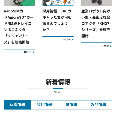
nanoSIMカー
採用情報・JAEの
産業ロボット向け
ド/microSD™カー
キャラたちが何を
小型・高密度複合
ド用2段トレイコ
語るんでしょう
コネクタ「KN07
ンボコネクタ
か？
シリーズ」を販売
「ST20シリー
開始
more
ズ」を販売開始
more
more
新着情報
NEWS
新着情報
会社情報
IR情報
製品情報