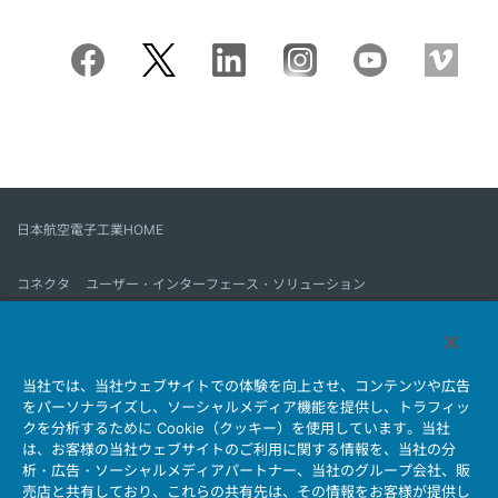
日本航空電子工業HOME
コネクタ
ユーザー・インターフェース・ソリューション
モーションセンス＆コントロール
アンテナ
コネクタとは
当社では、当社ウェブサイトでの体験を向上させ、コンテンツや広告
会社情報
サステナビリティ
IR情報
採用情報
会社情報新着一覧
をパーソナライズし、ソーシャルメディア機能を提供し、トラフィッ
製品情報新着一覧
サイトマップ
お問い合わせ
クを分析するために Cookie（クッキー）を使用しています。当社
は、お客様の当社ウェブサイトのご利用に関する情報を、当社の分
析・広告・ソーシャルメディアパートナー、当社のグループ会社、販
売店と共有しており、これらの共有先は、その情報をお客様が提供し