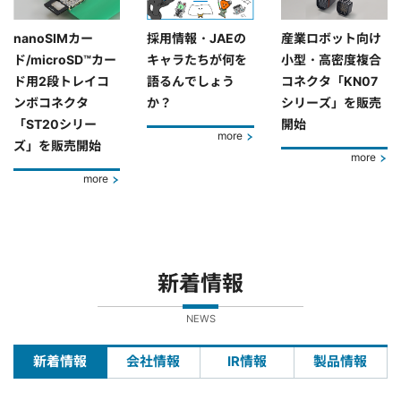
nanoSIMカー
採用情報・JAEの
産業ロボット向け
ド/microSD™カー
キャラたちが何を
小型・高密度複合
ド用2段トレイコ
語るんでしょう
コネクタ「KN07
ンボコネクタ
か？
シリーズ」を販売
「ST20シリー
開始
more
ズ」を販売開始
more
more
新着情報
NEWS
新着情報
会社情報
IR情報
製品情報