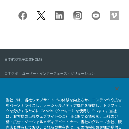
日本航空電子工業HOME
コネクタ
ユーザー・インターフェース・ソリューション
モーションセンス＆コントロール
アンテナ
コネクタとは
当社では、当社ウェブサイトでの体験を向上させ、コンテンツや広告
会社情報
サステナビリティ
IR情報
採用情報
会社情報新着一覧
をパーソナライズし、ソーシャルメディア機能を提供し、トラフィッ
製品情報新着一覧
サイトマップ
お問い合わせ
クを分析するために Cookie（クッキー）を使用しています。当社
は、お客様の当社ウェブサイトのご利用に関する情報を、当社の分
析・広告・ソーシャルメディアパートナー、当社のグループ会社、販
売店と共有しており、これらの共有先は、その情報をお客様が提供し