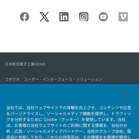
日本航空電子工業HOME
コネクタ
ユーザー・インターフェース・ソリューション
モーションセンス＆コントロール
アンテナ
コネクタとは
当社では、当社ウェブサイトでの体験を向上させ、コンテンツや広告
会社情報
サステナビリティ
IR情報
採用情報
会社情報新着一覧
をパーソナライズし、ソーシャルメディア機能を提供し、トラフィッ
製品情報新着一覧
サイトマップ
お問い合わせ
クを分析するために Cookie（クッキー）を使用しています。当社
は、お客様の当社ウェブサイトのご利用に関する情報を、当社の分
析・広告・ソーシャルメディアパートナー、当社のグループ会社、販
売店と共有しており、これらの共有先は、その情報をお客様が提供し