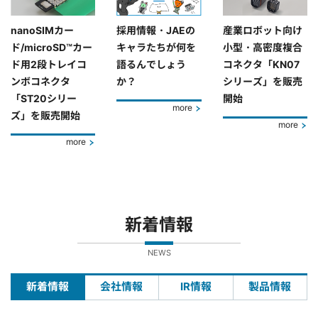
nanoSIMカー
採用情報・JAEの
産業ロボット向け
ド/microSD™カー
キャラたちが何を
小型・高密度複合
ド用2段トレイコ
語るんでしょう
コネクタ「KN07
ンボコネクタ
か？
シリーズ」を販売
「ST20シリー
開始
more
ズ」を販売開始
more
more
新着情報
NEWS
新着情報
会社情報
IR情報
製品情報