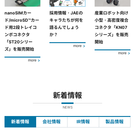
nanoSIMカー
採用情報・JAEの
産業ロボット向け
ド/microSD™カー
キャラたちが何を
小型・高密度複合
ド用2段トレイコ
語るんでしょう
コネクタ「KN07
ンボコネクタ
か？
シリーズ」を販売
「ST20シリー
開始
more
ズ」を販売開始
more
more
新着情報
NEWS
新着情報
会社情報
IR情報
製品情報