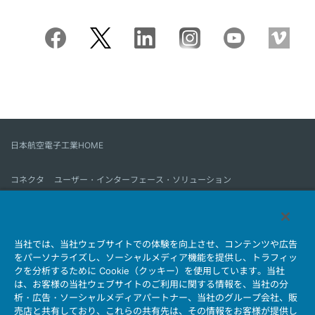
日本航空電子工業HOME
コネクタ
ユーザー・インターフェース・ソリューション
モーションセンス＆コントロール
アンテナ
コネクタとは
当社では、当社ウェブサイトでの体験を向上させ、コンテンツや広告
会社情報
サステナビリティ
IR情報
採用情報
会社情報新着一覧
をパーソナライズし、ソーシャルメディア機能を提供し、トラフィッ
製品情報新着一覧
サイトマップ
お問い合わせ
クを分析するために Cookie（クッキー）を使用しています。当社
は、お客様の当社ウェブサイトのご利用に関する情報を、当社の分
析・広告・ソーシャルメディアパートナー、当社のグループ会社、販
売店と共有しており、これらの共有先は、その情報をお客様が提供し