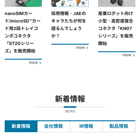
nanoSIMカー
採用情報・JAEの
産業ロボット向け
ド/microSD™カー
キャラたちが何を
小型・高密度複合
ド用2段トレイコ
語るんでしょう
コネクタ「KN07
ンボコネクタ
か？
シリーズ」を販売
「ST20シリー
開始
more
ズ」を販売開始
more
more
新着情報
NEWS
新着情報
会社情報
IR情報
製品情報