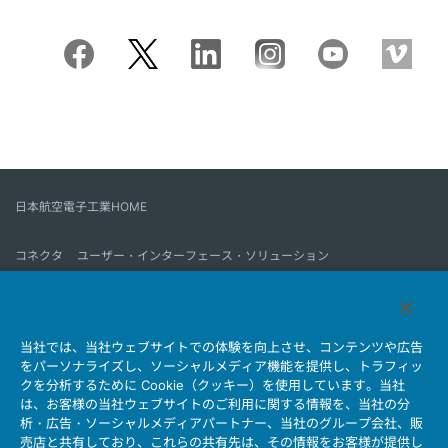
日本航空電子工業HOME
コネクタ
ユーザー・インターフェース・ソリューション
モーションセンス＆コントロール
アンテナ
コネクタとは
当社では、当社ウェブサイトでの体験を向上させ、コンテンツや広告
会社情報
サステナビリティ
IR情報
採用情報
会社情報新着一覧
をパーソナライズし、ソーシャルメディア機能を提供し、トラフィッ
製品情報新着一覧
サイトマップ
お問い合わせ
クを分析するために Cookie（クッキー）を使用しています。当社
は、お客様の当社ウェブサイトのご利用に関する情報を、当社の分
析・広告・ソーシャルメディアパートナー、当社のグループ会社、販
売店と共有しており、これらの共有先は、その情報をお客様が提供し