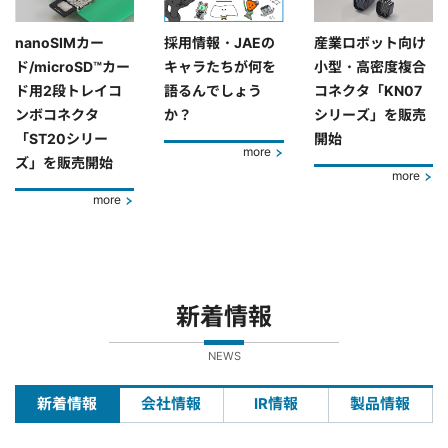
nanoSIMカー
採用情報・JAEの
産業ロボット向け
ド/microSD™カー
キャラたちが何を
小型・高密度複合
ド用2段トレイコ
語るんでしょう
コネクタ「KN07
ンボコネクタ
か？
シリーズ」を販売
「ST20シリー
開始
more
ズ」を販売開始
more
more
新着情報
NEWS
新着情報
会社情報
IR情報
製品情報