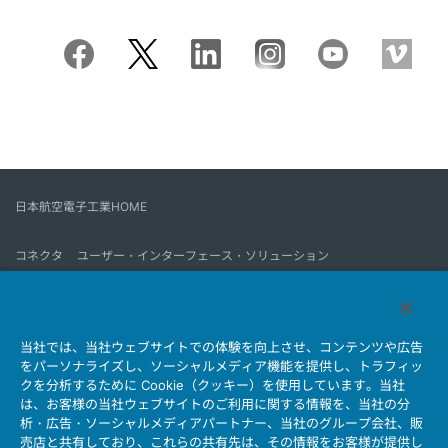
日本航空電子工業HOME
コネクタ
ユーザー・インターフェース・ソリューション
モーションセンス＆コントロール
アンテナ
コネクタとは
当社では、当社ウェブサイトでの体験を向上させ、コンテンツや広告
会社情報
サステナビリティ
IR情報
採用情報
会社情報新着一覧
をパーソナライズし、ソーシャルメディア機能を提供し、トラフィッ
製品情報新着一覧
サイトマップ
お問い合わせ
クを分析するために Cookie（クッキー）を使用しています。当社
は、お客様の当社ウェブサイトのご利用に関する情報を、当社の分
析・広告・ソーシャルメディアパートナー、当社のグループ会社、販
売店と共有しており、これらの共有先は、その情報をお客様が提供し