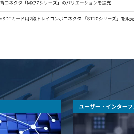
低背コネクタ「MX77シリーズ」のバリエーションを拡充
microSD™カード用2段トレイコンボコネクタ 「ST20シリーズ」を販
ユーザー・インターフ