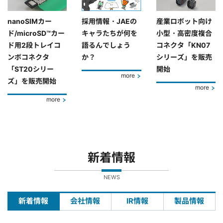
nanoSIMカー
採用情報・JAEの
産業ロボット向け
ド/microSD™カー
キャラたちが何を
小型・高密度複合
ド用2段トレイコ
語るんでしょう
コネクタ「KN07
ンボコネクタ
か？
シリーズ」を販売
「ST20シリー
開始
more
ズ」を販売開始
more
more
新着情報
NEWS
新着情報
会社情報
IR情報
製品情報