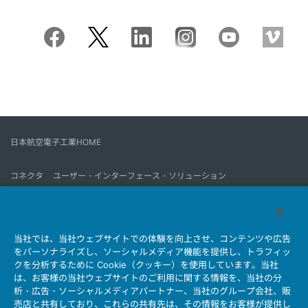
日本航空電子工業HOME
コネクタ
ユーザー・インターフェース・ソリューション
モーションセンス＆コントロール
アンテナ
コネクタとは
当社では、当社ウェブサイトでの体験を向上させ、コンテンツや広告
会社情報
サステナビリティ
IR情報
採用情報
会社情報新着一覧
をパーソナライズし、ソーシャルメディア機能を提供し、トラフィッ
製品情報新着一覧
サイトマップ
お問い合わせ
クを分析するために Cookie（クッキー）を使用しています。当社
は、お客様の当社ウェブサイトのご利用に関する情報を、当社の分
析・広告・ソーシャルメディアパートナー、当社のグループ会社、販
売店と共有しており、これらの共有先は、その情報をお客様が提供し