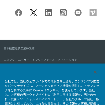
日本航空電子工業HOME
コネクタ
ユーザー・インターフェース・ソリューション
モーションセンス＆コントロール
アンテナ
コネクタとは
当社では、当社ウェブサイトでの体験を向上させ、コンテンツや広告
会社情報
サステナビリティ
IR情報
採用情報
会社情報新着一覧
をパーソナライズし、ソーシャルメディア機能を提供し、トラフィッ
製品情報新着一覧
サイトマップ
お問い合わせ
クを分析するために Cookie（クッキー）を使用しています。当社
は、お客様の当社ウェブサイトのご利用に関する情報を、当社の分
析・広告・ソーシャルメディアパートナー、当社のグループ会社、販
売店と共有しており、これらの共有先は、その情報をお客様が提供し