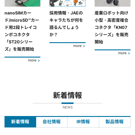
nanoSIMカー
採用情報・JAEの
産業ロボット向け
ド/microSD™カー
キャラたちが何を
小型・高密度複合
ド用2段トレイコ
語るんでしょう
コネクタ「KN07
ンボコネクタ
か？
シリーズ」を販売
「ST20シリー
開始
more
ズ」を販売開始
more
more
新着情報
NEWS
新着情報
会社情報
IR情報
製品情報