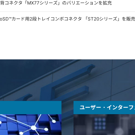
低背コネクタ「MX77シリーズ」のバリエーションを拡充
microSD™カード用2段トレイコンボコネクタ 「ST20シリーズ」を販
ユーザー・インターフ