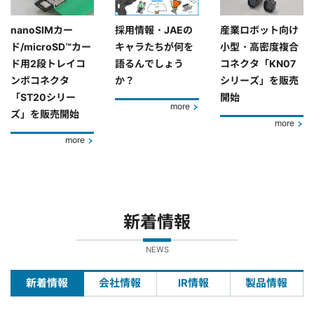
nanoSIMカー
採用情報・JAEの
産業ロボット向け
ド/microSD™カー
キャラたちが何を
小型・高密度複合
ド用2段トレイコ
語るんでしょう
コネクタ「KN07
ンボコネクタ
か？
シリーズ」を販売
「ST20シリー
開始
more
ズ」を販売開始
more
more
新着情報
NEWS
新着情報
会社情報
IR情報
製品情報