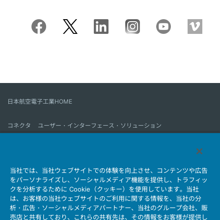
日本航空電子工業HOME
コネクタ
ユーザー・インターフェース・ソリューション
モーションセンス＆コントロール
アンテナ
コネクタとは
当社では、当社ウェブサイトでの体験を向上させ、コンテンツや広告
会社情報
サステナビリティ
IR情報
採用情報
会社情報新着一覧
をパーソナライズし、ソーシャルメディア機能を提供し、トラフィッ
製品情報新着一覧
サイトマップ
お問い合わせ
クを分析するために Cookie（クッキー）を使用しています。当社
は、お客様の当社ウェブサイトのご利用に関する情報を、当社の分
析・広告・ソーシャルメディアパートナー、当社のグループ会社、販
売店と共有しており、これらの共有先は、その情報をお客様が提供し