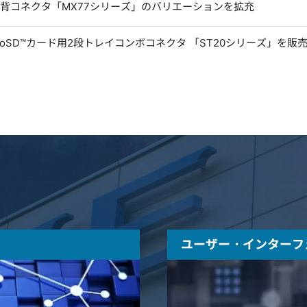
低背コネクタ「MX77シリーズ」のバリエーションを拡充
microSD™カード用2段トレイコンボコネクタ 「ST20シリーズ」を販
ユーザー・インターフ