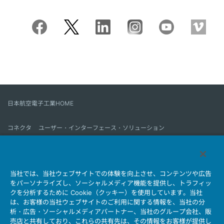
日本航空電子工業HOME
コネクタ
ユーザー・インターフェース・ソリューション
モーションセンス＆コントロール
アンテナ
コネクタとは
当社では、当社ウェブサイトでの体験を向上させ、コンテンツや広告
会社情報
サステナビリティ
IR情報
採用情報
会社情報新着一覧
をパーソナライズし、ソーシャルメディア機能を提供し、トラフィッ
製品情報新着一覧
サイトマップ
お問い合わせ
クを分析するために Cookie（クッキー）を使用しています。当社
は、お客様の当社ウェブサイトのご利用に関する情報を、当社の分
析・広告・ソーシャルメディアパートナー、当社のグループ会社、販
売店と共有しており、これらの共有先は、その情報をお客様が提供し