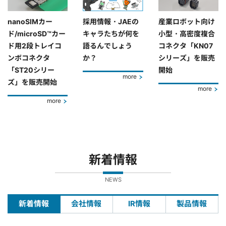
nanoSIMカー
採用情報・JAEの
産業ロボット向け
ド/microSD™カー
キャラたちが何を
小型・高密度複合
ド用2段トレイコ
語るんでしょう
コネクタ「KN07
ンボコネクタ
か？
シリーズ」を販売
「ST20シリー
開始
more
ズ」を販売開始
more
more
新着情報
NEWS
新着情報
会社情報
IR情報
製品情報