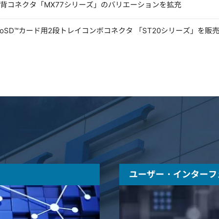
低背コネクタ「MX77シリーズ」のバリエーションを拡充
microSD™カード用2段トレイコンボコネクタ 「ST20シリーズ」を販
ユーザー・インターフ