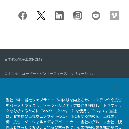
日本航空電子工業HOME
コネクタ
ユーザー・インターフェース・ソリューション
モーションセンス＆コントロール
アンテナ
コネクタとは
当社では、当社ウェブサイトでの体験を向上させ、コンテンツや広告
会社情報
サステナビリティ
IR情報
採用情報
会社情報新着一覧
をパーソナライズし、ソーシャルメディア機能を提供し、トラフィッ
製品情報新着一覧
サイトマップ
お問い合わせ
クを分析するために Cookie（クッキー）を使用しています。当社
は、お客様の当社ウェブサイトのご利用に関する情報を、当社の分
析・広告・ソーシャルメディアパートナー、当社のグループ会社、販
売店と共有しており、これらの共有先は、その情報をお客様が提供し