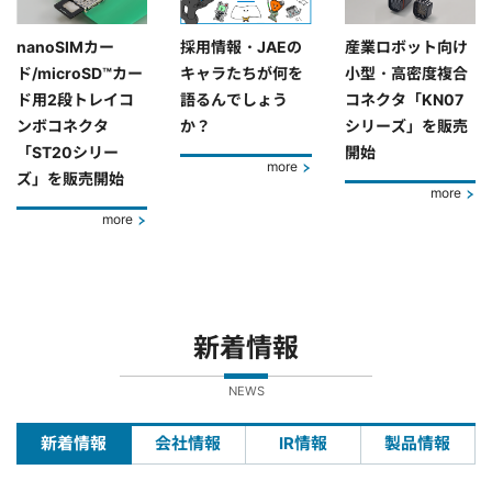
nanoSIMカー
採用情報・JAEの
産業ロボット向け
ド/microSD™カー
キャラたちが何を
小型・高密度複合
ド用2段トレイコ
語るんでしょう
コネクタ「KN07
ンボコネクタ
か？
シリーズ」を販売
「ST20シリー
開始
more
ズ」を販売開始
more
more
新着情報
NEWS
新着情報
会社情報
IR情報
製品情報