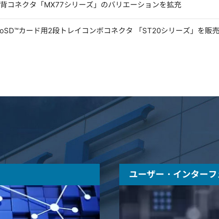
低背コネクタ「MX77シリーズ」のバリエーションを拡充
microSD™カード用2段トレイコンボコネクタ 「ST20シリーズ」を販
ユーザー・インターフ