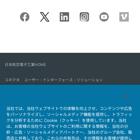
日本航空電子工業HOME
コネクタ
ユーザー・インターフェース・ソリューション
モーションセンス＆コントロール
アンテナ
コネクタとは
当社では、当社ウェブサイトでの体験を向上させ、コンテンツや広告
会社情報
サステナビリティ
IR情報
採用情報
会社情報新着一覧
をパーソナライズし、ソーシャルメディア機能を提供し、トラフィッ
製品情報新着一覧
サイトマップ
お問い合わせ
クを分析するために Cookie（クッキー）を使用しています。当社
は、お客様の当社ウェブサイトのご利用に関する情報を、当社の分
析・広告・ソーシャルメディアパートナー、当社のグループ会社、販
売店と共有しており、これらの共有先は、その情報をお客様が提供し