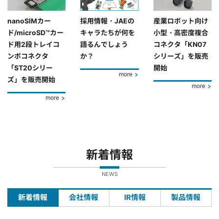
nanoSIMカー
採用情報・JAEの
産業ロボット向け
ド/microSD™カー
キャラたちが何を
小型・高密度複合
ド用2段トレイコ
語るんでしょう
コネクタ「KN07
ンボコネクタ
か？
シリーズ」を販売
「ST20シリー
開始
more
ズ」を販売開始
more
more
新着情報
NEWS
新着情報
会社情報
IR情報
製品情報