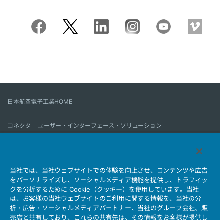
日本航空電子工業HOME
コネクタ
ユーザー・インターフェース・ソリューション
モーションセンス＆コントロール
アンテナ
コネクタとは
当社では、当社ウェブサイトでの体験を向上させ、コンテンツや広告
会社情報
サステナビリティ
IR情報
採用情報
会社情報新着一覧
をパーソナライズし、ソーシャルメディア機能を提供し、トラフィッ
製品情報新着一覧
サイトマップ
お問い合わせ
クを分析するために Cookie（クッキー）を使用しています。当社
は、お客様の当社ウェブサイトのご利用に関する情報を、当社の分
析・広告・ソーシャルメディアパートナー、当社のグループ会社、販
売店と共有しており、これらの共有先は、その情報をお客様が提供し