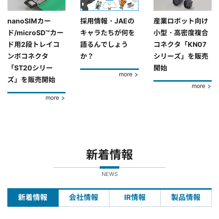
nanoSIMカー
採用情報・JAEの
産業ロボット向け
ド/microSD™カー
キャラたちが何を
小型・高密度複合
ド用2段トレイコ
語るんでしょう
コネクタ「KN07
ンボコネクタ
か？
シリーズ」を販売
「ST20シリー
開始
more
ズ」を販売開始
more
more
新着情報
NEWS
新着情報
会社情報
IR情報
製品情報