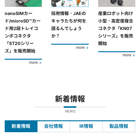
nanoSIMカー
採用情報・JAEの
産業ロボット向け
ド/microSD™カー
キャラたちが何を
小型・高密度複合
ド用2段トレイコ
語るんでしょう
コネクタ「KN07
ンボコネクタ
か？
シリーズ」を販売
「ST20シリー
開始
more
ズ」を販売開始
more
more
新着情報
NEWS
新着情報
会社情報
IR情報
製品情報