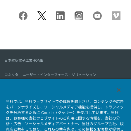
日本航空電子工業HOME
コネクタ
ユーザー・インターフェース・ソリューション
モーションセンス＆コントロール
アンテナ
コネクタとは
当社では、当社ウェブサイトでの体験を向上させ、コンテンツや広告
会社情報
サステナビリティ
IR情報
採用情報
会社情報新着一覧
をパーソナライズし、ソーシャルメディア機能を提供し、トラフィッ
製品情報新着一覧
サイトマップ
お問い合わせ
クを分析するために Cookie（クッキー）を使用しています。当社
は、お客様の当社ウェブサイトのご利用に関する情報を、当社の分
析・広告・ソーシャルメディアパートナー、当社のグループ会社、販
売店と共有しており、これらの共有先は、その情報をお客様が提供し