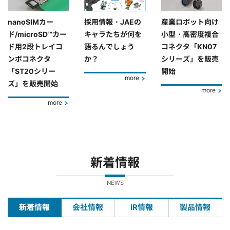
nanoSIMカー
採用情報・JAEの
産業ロボット向け
ド/microSD™カー
キャラたちが何を
小型・高密度複合
ド用2段トレイコ
語るんでしょう
コネクタ「KN07
ンボコネクタ
か？
シリーズ」を販売
「ST20シリー
開始
more
ズ」を販売開始
more
more
新着情報
NEWS
新着情報
会社情報
IR情報
製品情報