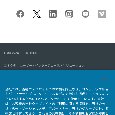
日本航空電子工業HOME
コネクタ
ユーザー・インターフェース・ソリューション
モーションセンス＆コントロール
アンテナ
コネクタとは
当社では、当社ウェブサイトでの体験を向上させ、コンテンツや広告
会社情報
サステナビリティ
IR情報
採用情報
会社情報新着一覧
をパーソナライズし、ソーシャルメディア機能を提供し、トラフィッ
製品情報新着一覧
サイトマップ
お問い合わせ
クを分析するために Cookie（クッキー）を使用しています。当社
は、お客様の当社ウェブサイトのご利用に関する情報を、当社の分
析・広告・ソーシャルメディアパートナー、当社のグループ会社、販
売店と共有しており、これらの共有先は、その情報をお客様が提供し