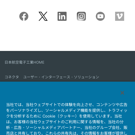
日本航空電子工業HOME
コネクタ
ユーザー・インターフェース・ソリューション
モーションセンス＆コントロール
アンテナ
コネクタとは
当社では、当社ウェブサイトでの体験を向上させ、コンテンツや広告
会社情報
サステナビリティ
IR情報
採用情報
会社情報新着一覧
をパーソナライズし、ソーシャルメディア機能を提供し、トラフィッ
製品情報新着一覧
サイトマップ
お問い合わせ
クを分析するために Cookie（クッキー）を使用しています。当社
は、お客様の当社ウェブサイトのご利用に関する情報を、当社の分
析・広告・ソーシャルメディアパートナー、当社のグループ会社、販
売店と共有しており、これらの共有先は、その情報をお客様が提供し