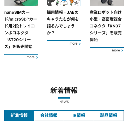
nanoSIMカー
採用情報・JAEの
産業ロボット向け
ド/microSD™カー
キャラたちが何を
小型・高密度複合
ド用2段トレイコ
語るんでしょう
コネクタ「KN07
ンボコネクタ
か？
シリーズ」を販売
「ST20シリー
開始
more
ズ」を販売開始
more
more
新着情報
NEWS
新着情報
会社情報
IR情報
製品情報