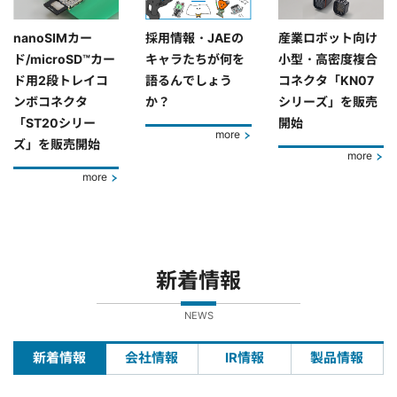
nanoSIMカー
採用情報・JAEの
産業ロボット向け
ド/microSD™カー
キャラたちが何を
小型・高密度複合
ド用2段トレイコ
語るんでしょう
コネクタ「KN07
ンボコネクタ
か？
シリーズ」を販売
「ST20シリー
開始
more
ズ」を販売開始
more
more
新着情報
NEWS
新着情報
会社情報
IR情報
製品情報