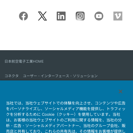
日本航空電子工業HOME
コネクタ
ユーザー・インターフェース・ソリューション
モーションセンス＆コントロール
アンテナ
コネクタとは
当社では、当社ウェブサイトでの体験を向上させ、コンテンツや広告
会社情報
サステナビリティ
IR情報
採用情報
会社情報新着一覧
をパーソナライズし、ソーシャルメディア機能を提供し、トラフィッ
製品情報新着一覧
サイトマップ
お問い合わせ
クを分析するために Cookie（クッキー）を使用しています。当社
は、お客様の当社ウェブサイトのご利用に関する情報を、当社の分
析・広告・ソーシャルメディアパートナー、当社のグループ会社、販
売店と共有しており、これらの共有先は、その情報をお客様が提供し