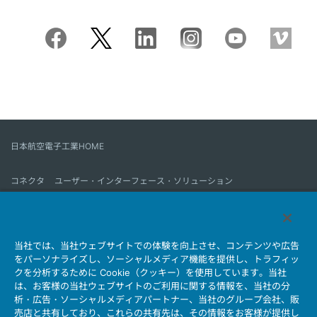
日本航空電子工業HOME
コネクタ
ユーザー・インターフェース・ソリューション
モーションセンス＆コントロール
アンテナ
コネクタとは
当社では、当社ウェブサイトでの体験を向上させ、コンテンツや広告
会社情報
サステナビリティ
IR情報
採用情報
会社情報新着一覧
をパーソナライズし、ソーシャルメディア機能を提供し、トラフィッ
製品情報新着一覧
サイトマップ
お問い合わせ
クを分析するために Cookie（クッキー）を使用しています。当社
は、お客様の当社ウェブサイトのご利用に関する情報を、当社の分
析・広告・ソーシャルメディアパートナー、当社のグループ会社、販
売店と共有しており、これらの共有先は、その情報をお客様が提供し