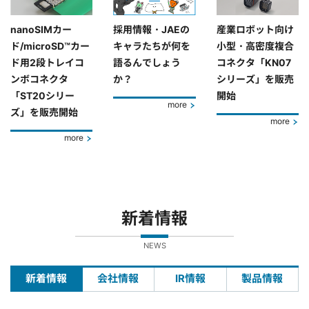
nanoSIMカー
採用情報・JAEの
産業ロボット向け
ド/microSD™カー
キャラたちが何を
小型・高密度複合
ド用2段トレイコ
語るんでしょう
コネクタ「KN07
ンボコネクタ
か？
シリーズ」を販売
「ST20シリー
開始
more
ズ」を販売開始
more
more
新着情報
NEWS
新着情報
会社情報
IR情報
製品情報