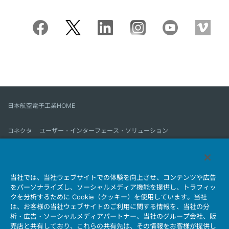
日本航空電子工業HOME
コネクタ
ユーザー・インターフェース・ソリューション
モーションセンス＆コントロール
アンテナ
コネクタとは
当社では、当社ウェブサイトでの体験を向上させ、コンテンツや広告
会社情報
サステナビリティ
IR情報
採用情報
会社情報新着一覧
をパーソナライズし、ソーシャルメディア機能を提供し、トラフィッ
製品情報新着一覧
サイトマップ
お問い合わせ
クを分析するために Cookie（クッキー）を使用しています。当社
は、お客様の当社ウェブサイトのご利用に関する情報を、当社の分
析・広告・ソーシャルメディアパートナー、当社のグループ会社、販
売店と共有しており、これらの共有先は、その情報をお客様が提供し