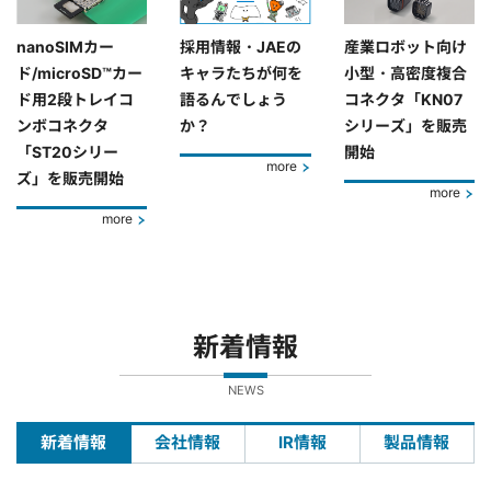
nanoSIMカー
採用情報・JAEの
産業ロボット向け
ド/microSD™カー
キャラたちが何を
小型・高密度複合
ド用2段トレイコ
語るんでしょう
コネクタ「KN07
ンボコネクタ
か？
シリーズ」を販売
「ST20シリー
開始
more
ズ」を販売開始
more
more
新着情報
NEWS
新着情報
会社情報
IR情報
製品情報