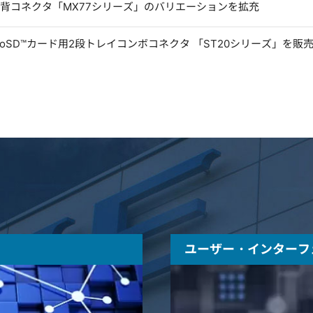
低背コネクタ「MX77シリーズ」のバリエーションを拡充
microSD™カード用2段トレイコンボコネクタ 「ST20シリーズ」を販
ユーザー・インターフ